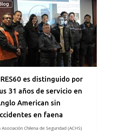
Blog
nguido
cio
o
ican
RES60 es distinguido por
us 31 años de servicio en
entes
nglo American sin
a
ccidentes en faena
 Asociación Chilena de Seguridad (ACHS)