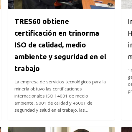
géne
ambiente
en
y
la
TRES60 obtiene
I
seguridad
miner
en
certificación en trinorma
H
el
ISO de calidad, medio
i
trabajo
ambiente y seguridad en el
m
trabajo
“I
g
La empresa de servicios tecnológicos para la
de
minería obtuvo las certificaciones
p
internacionales ISO 14001 de medio
ambiente, 9001 de calidad y 45001 de
seguridad y salud en el trabajo, las…
Sustentabilidad
TRES