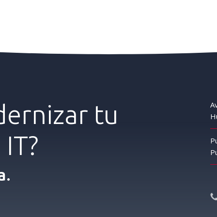
ernizar
tu
Av
Hu
a
IT?
P
Pu
a.