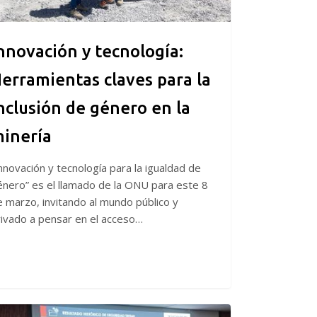
ro
nnovación y tecnología:
ía
erramientas claves para la
nclusión de género en la
inería
nnovación y tecnología para la igualdad de
énero” es el llamado de la ONU para este 8
 marzo, invitando al mundo público y
rivado a pensar en el acceso…
60