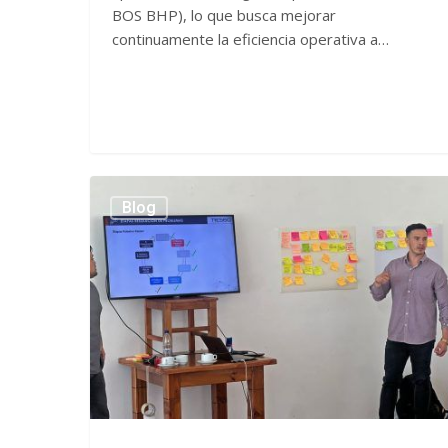
BOS BHP), lo que busca mejorar
continuamente la eficiencia operativa a…
TRES60
Blog
realiza
taller
de
mejoramiento
continuo
en
Antofagasta