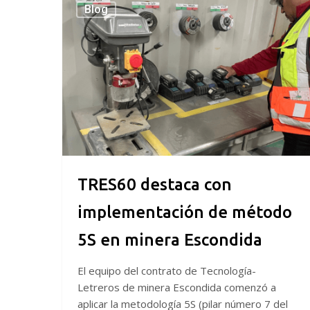
Blog
destaca
con
implementación
de
método
5S
en
minera
Escondida
TRES60 destaca con
implementación de método
5S en minera Escondida
El equipo del contrato de Tecnología-
Letreros de minera Escondida comenzó a
aplicar la metodología 5S (pilar número 7 del