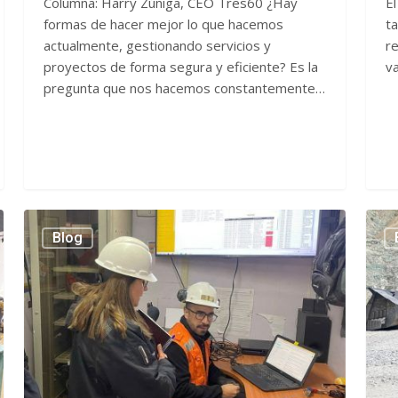
Columna: Harry Zúñiga, CEO Tres60 ¿Hay
El
formas de hacer mejor lo que hacemos
ta
actualmente, gestionando servicios y
re
proyectos de forma segura y eficiente? Es la
va
pregunta que nos hacemos constantemente…
Innov
TRES60
Blog
y
obtiene
tecno
certificación
Herr
en
clave
trinorma
para
ISO
la
de
inclu
calidad,
de
medio