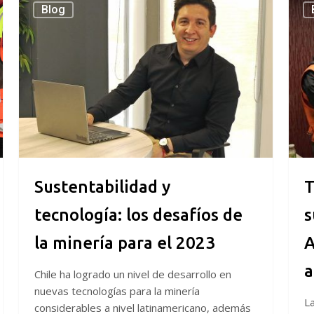
Blog
y
es
tecnología:
disti
los
por
desafíos
sus
de
31
la
años
minería
de
para
servi
el
en
2023
Angl
Amer
Sustentabilidad y
T
sin
tecnología: los desafíos de
s
accid
en
la minería para el 2023
A
faen
a
Chile ha logrado un nivel de desarrollo en
nuevas tecnologías para la minería
La
considerables a nivel latinamericano, además