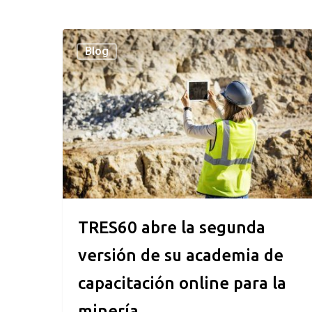
TRES60
Blog
abre
la
segunda
versión
de
su
academia
de
capacitación
online
para
TRES60 abre la segunda
la
versión de su academia de
minería
capacitación online para la
minería