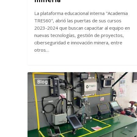
La plataforma educacional interna "Academia
TRES60", abrió las puertas de sus cursos
2023-2024 que buscan capacitar al equipo en
nuevas tecnologías, gestión de proyectos,
ciberseguridad e innovación minera, entre
otros…
TRES60
Blog
implementa
Plan
5S
en
patio
de
tecnologías
de