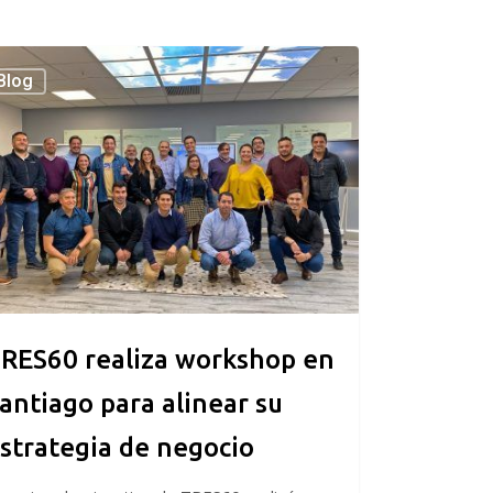
60
Blog
za
shop
ago
ar
tegia
cio
RES60 realiza workshop en
antiago para alinear su
strategia de negocio