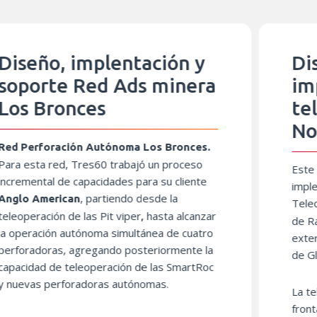
ño, implentación y
Diseño
orte Red Ads minera
implem
Bronces
teleop
Norte
rforación Autónoma Los Bronces.
ta red, Tres60 trabajó un proceso
Este proyect
ntal de capacidades para su cliente
implementaci
, partiendo desde la
American
Teleoperació
ación de las Pit viper, hasta alcanzar
de Rajant, p
ación autónoma simultánea de cuatro
externo e in
doras, agregando posteriormente la
de Glencore.
ad de teleoperación de las SmartRoc
s perforadoras autónomas.
La teleopera
frontal y un 