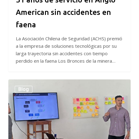
faena
American sin accidentes en
faena
La Asociación Chilena de Seguridad (ACHS) premió
a la empresa de soluciones tecnológicas por su
larga trayectoria sin accidentes con tiempo
perdido en la faena Los Bronces de la minera…
TRES60
Blog
realiza
taller
de
mejoramiento
continuo
en
Antofagasta