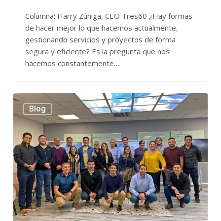
Columna: Harry Zúñiga, CEO Tres60 ¿Hay formas
de hacer mejor lo que hacemos actualmente,
gestionando servicios y proyectos de forma
segura y eficiente? Es la pregunta que nos
hacemos constantemente…
TRES60
Blog
realiza
workshop
en
Santiago
para
alinear
su
estrategia
de
negocio