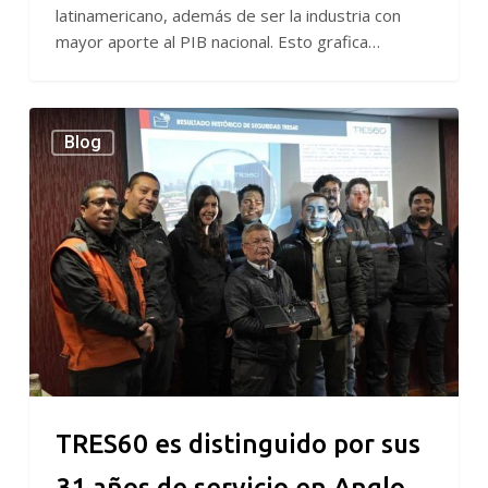
latinamericano, además de ser la industria con
mayor aporte al PIB nacional. Esto grafica…
TRES60
Blog
es
distinguido
por
sus
31
años
de
servicio
en
Anglo
American
sin
TRES60 es distinguido por sus
accidentes
31 años de servicio en Anglo
en