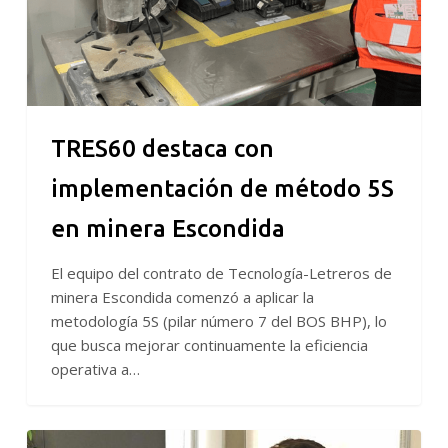
en
minera
Escondida
TRES60 destaca con
implementación de método 5S
en minera Escondida
El equipo del contrato de Tecnología-Letreros de
minera Escondida comenzó a aplicar la
metodología 5S (pilar número 7 del BOS BHP), lo
que busca mejorar continuamente la eficiencia
operativa a…
Sustentabilidad