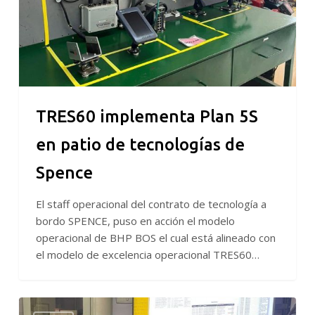
de
tecnologías
de
Spence
TRES60 implementa Plan 5S
en patio de tecnologías de
Spence
El staff operacional del contrato de tecnología a
bordo SPENCE, puso en acción el modelo
operacional de BHP BOS el cual está alineado con
el modelo de excelencia operacional TRES60…
TRES60