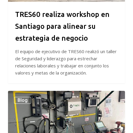
TRES60 realiza workshop en
Santiago para alinear su
estrategia de negocio
El equipo de ejecutivo de TRES60 realizó un taller
de Seguridad y liderazgo para estrechar
relaciones laborales y trabajar en conjunto los
valores y metas de la organización.
TRES60
Blog
implementa
Plan
5S
en
patio