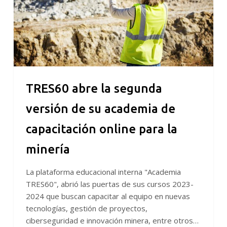
su
academia
de
capacitación
online
para
la
TRES60 abre la segunda
minería
versión de su academia de
capacitación online para la
minería
La plataforma educacional interna "Academia
TRES60", abrió las puertas de sus cursos 2023-
2024 que buscan capacitar al equipo en nuevas
tecnologías, gestión de proyectos,
ciberseguridad e innovación minera, entre otros…