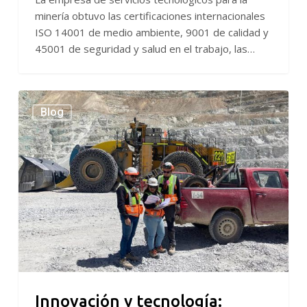
minería obtuvo las certificaciones internacionales
ISO 14001 de medio ambiente, 9001 de calidad y
45001 de seguridad y salud en el trabajo, las…
Innovación
Blog
y
tecnología:
Herramientas
claves
para
la
inclusión
de
género
en
la
minería
Innovación y tecnología: