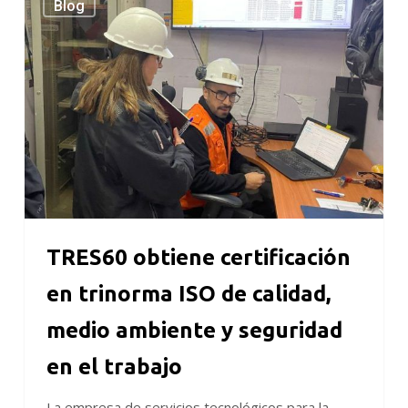
Blog
obtiene
certificación
en
trinorma
ISO
de
calidad,
medio
ambiente
y
seguridad
TRES60 obtiene certificación
en
el
en trinorma ISO de calidad,
trabajo
medio ambiente y seguridad
en el trabajo
La empresa de servicios tecnológicos para la