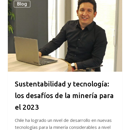
Blog
y
tecnología:
los
desafíos
de
la
minería
para
el
2023
Sustentabilidad y tecnología:
los desafíos de la minería para
el 2023
Chile ha logrado un nivel de desarrollo en nuevas
tecnologías para la minería considerables a nivel