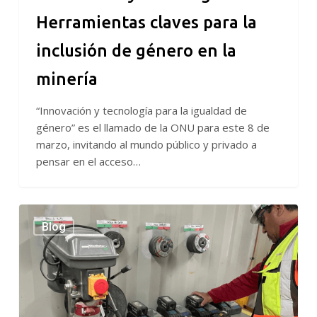
Herramientas claves para la
inclusión de género en la
minería
“Innovación y tecnología para la igualdad de
género” es el llamado de la ONU para este 8 de
marzo, invitando al mundo público y privado a
pensar en el acceso…
TRES60
Blog
destaca
con
implementación
de
método
5S