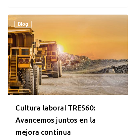
Cultura
Blog
laboral
TRES60:
Avancemos
juntos
en
la
mejora
continua
Cultura laboral TRES60:
Avancemos juntos en la
mejora continua