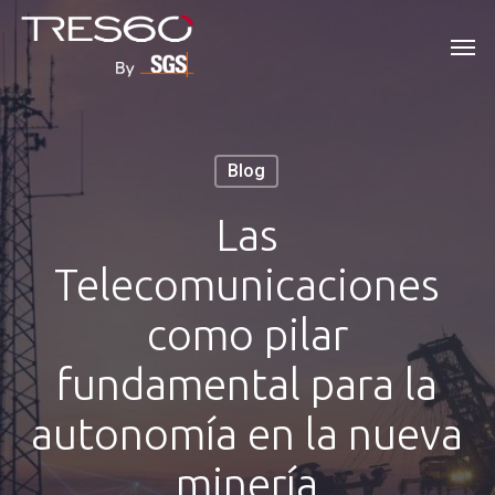
Skip
Men
to
main
content
Blog
Las
Telecomunicaciones
como pilar
fundamental para la
autonomía en la nueva
minería