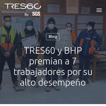
Skip
Men
to
main
content
Blog
TRES60 y BHP
premian a 7
trabajadores por su
alto desempeño