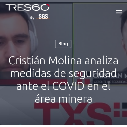
Skip
Men
to
main
content
Blog
Cristián Molina analiza
medidas de seguridad
ante el COVID en el
área minera