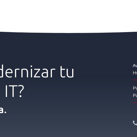
ernizar
tu
Av
Hu
a
IT?
P
Pu
a.