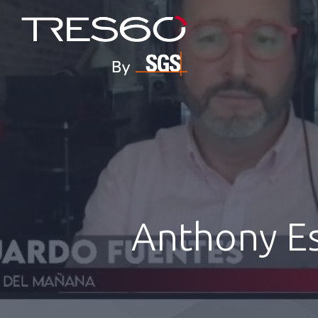
Skip
to
main
content
Anthony Es