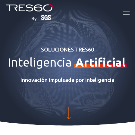
Skip
Men
to
main
content
SOLUCIONES TRES60
Inteligencia
Artificial
Innovación impulsada por inteligencia
Navigate to the next section